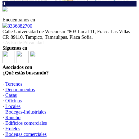
0
Encuéntranos en
8336882700
Calle Universidad de Wisconsin #803 Local 11, Fracc. Las Villas
CP. 89110, Tampico, Tamaulipas. Plaza Sofia.
· Aviso de Privacidad
Síguenos en
Asociados con
¿Qué estás buscando?
·
Terrenos
·
Departamentos
·
Casas
·
Oficinas
·
Locales
·
Bodegas-Industriales
·
Rancho
·
Edificios comerciales
·
Hoteles
·
Bodegas comerciales