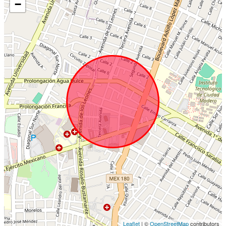
−
Leaflet
| ©
OpenStreetMap
contributors