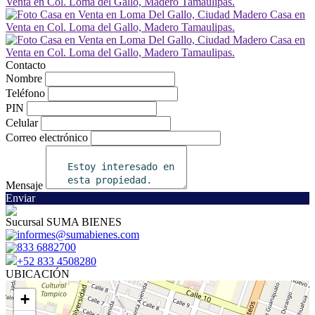
Contacto
Nombre
Teléfono
PIN
Celular
Correo electrónico
Mensaje
Enviar
Sucursal SUMA BIENES
informes@sumabienes.com
833 6882700
+52 833 4508280
UBICACIÓN
+