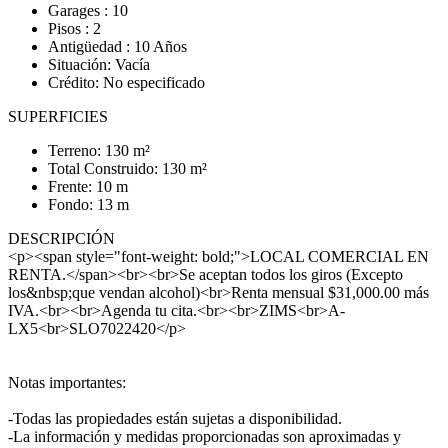
Garages : 10
Pisos : 2
Antigüedad : 10 Años
Situación: Vacía
Crédito: No especificado
SUPERFICIES
Terreno: 130 m²
Total Construido: 130 m²
Frente: 10 m
Fondo: 13 m
DESCRIPCIÓN
<p><span style="font-weight: bold;">LOCAL COMERCIAL EN
RENTA.</span><br><br>Se aceptan todos los giros (Excepto
los&nbsp;que vendan alcohol)<br>Renta mensual $31,000.00 más
IVA.<br><br>Agenda tu cita.<br><br>ZIMS<br>A-
LX5<br>SLO7022420</p>
Notas importantes:
-Todas las propiedades están sujetas a disponibilidad.
-La información y medidas proporcionadas son aproximadas y