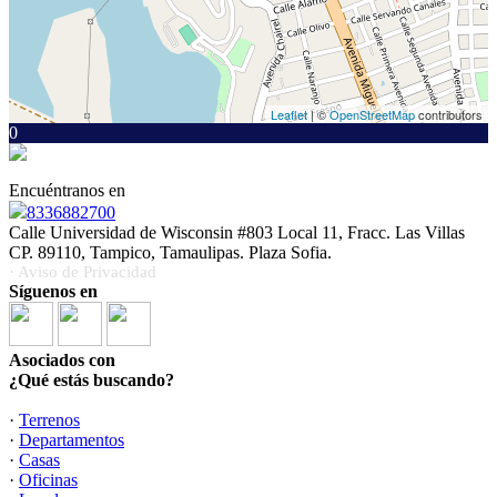
Leaflet
| ©
OpenStreetMap
contributors
0
Encuéntranos en
8336882700
Calle Universidad de Wisconsin #803 Local 11, Fracc. Las Villas
CP. 89110, Tampico, Tamaulipas. Plaza Sofia.
· Aviso de Privacidad
Síguenos en
Asociados con
¿Qué estás buscando?
·
Terrenos
·
Departamentos
·
Casas
·
Oficinas