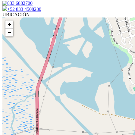
833 6882700
+52 833 4508280
UBICACIÓN
+
−