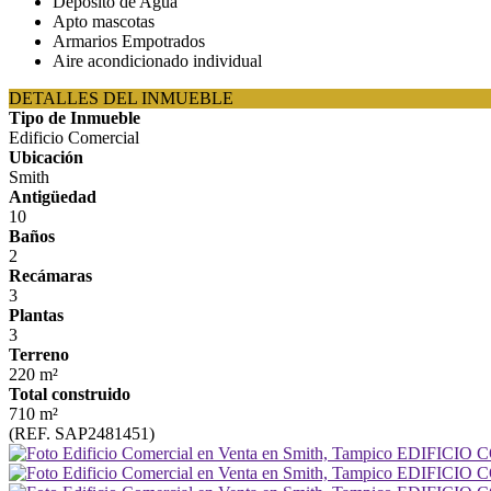
Depósito de Agua
Apto mascotas
Armarios Empotrados
Aire acondicionado individual
DETALLES DEL INMUEBLE
Tipo de Inmueble
Edificio Comercial
Ubicación
Smith
Antigüedad
10
Baños
2
Recámaras
3
Plantas
3
Terreno
220 m²
Total construido
710 m²
(REF. SAP2481451)