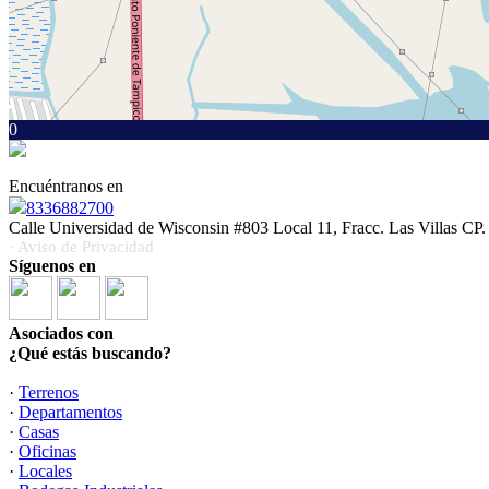
0
Encuéntranos en
8336882700
Calle Universidad de Wisconsin #803 Local 11, Fracc. Las Villas CP.
· Aviso de Privacidad
Síguenos en
Asociados con
¿Qué estás buscando?
·
Terrenos
·
Departamentos
·
Casas
·
Oficinas
·
Locales