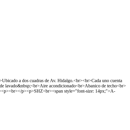
cado a dos cuadras de Av. Hidalgo.<br><br>Cada uno cuenta
a de lavado&nbsp;<br>Aire acondicionado<br>Abanico de techo<br>
</p><p><br></p><p>SHZ<br><span style="font-size: 14px;">A-