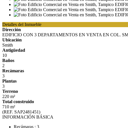
Detalles del Inmueble
Dirección
EDIFICIO CON 3 DEPARTAMENTOS EN VENTA EN COL. SM
Ubicación
Smith
Antigüedad
10
Baños
2
Recámaras
3
Plantas
3
Terreno
220 m²
Total construido
710 m²
(REF. SAP2481451)
INFORMACIÓN BÁSICA
Recámaras : 3