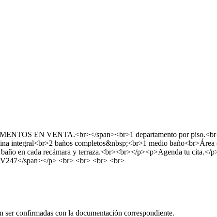
ENTOS EN VENTA.<br></span><br>1 departamento por piso.<br>Ubi
ocina integral<br>2 baños completos&nbsp;<br>1 medio baño<br>Áre
 1 baño en cada recámara y terraza.<br><br></p><p>Agenda tu cita.
CV247</span></p> <br> <br> <br> <br>
 ser confirmadas con la documentación correspondiente.