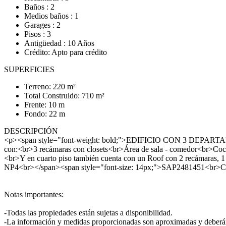
Baños : 2
Medios baños : 1
Garages : 2
Pisos : 3
Antigüedad : 10 Años
Crédito: Apto para crédito
SUPERFICIES
Terreno: 220 m²
Total Construido: 710 m²
Frente: 10 m
Fondo: 22 m
DESCRIPCIÓN
<p><span style="font-weight: bold;">EDIFICIO CON 3 DEPARTAM
con:<br>3 recámaras con closets<br>Área de sala - comedor<br>C
<br>Y en cuarto piso también cuenta con un Roof con 2 recámaras,
NP4<br></span><span style="font-size: 14px;">SAP2481451<br>
Notas importantes:
-Todas las propiedades están sujetas a disponibilidad.
-La información y medidas proporcionadas son aproximadas y deberán