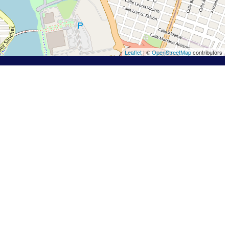
Leaflet
| ©
OpenStreetMap
contributors