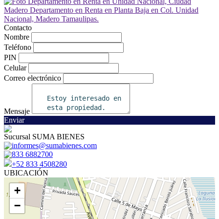
Contacto
Nombre
Teléfono
PIN
Celular
Correo electrónico
Mensaje
Enviar
Sucursal SUMA BIENES
informes@sumabienes.com
833 6882700
+52 833 4508280
UBICACIÓN
+
−