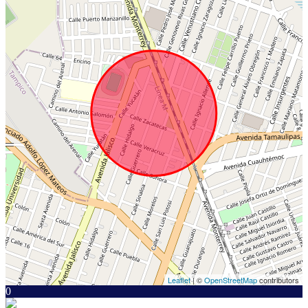
Leaflet
| ©
OpenStreetMap
contributors
0