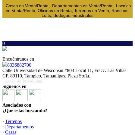
Casas en Venta/Renta, Departamentos en Venta/Renta, Locales
en Venta/Renta, Oficinas en Renta, Terrenos en Venta, Ranchos,
Lofts, Bodegas Industriales
0
Encuéntranos en
8336882700
Calle Universidad de Wisconsin #803 Local 11, Fracc. Las Villas
CP. 89110, Tampico, Tamaulipas. Plaza Sofia.
· Aviso de Privacidad
Síguenos en
Asociados con
¿Qué estás buscando?
·
Terrenos
·
Departamentos
·
Casas