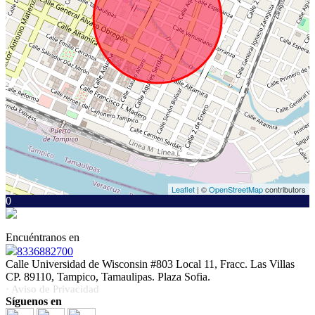
Leaflet
| ©
OpenStreetMap
contributors
0
Encuéntranos en
8336882700
Calle Universidad de Wisconsin #803 Local 11, Fracc. Las Villas
CP. 89110, Tampico, Tamaulipas. Plaza Sofia.
· Aviso de Privacidad
Síguenos en